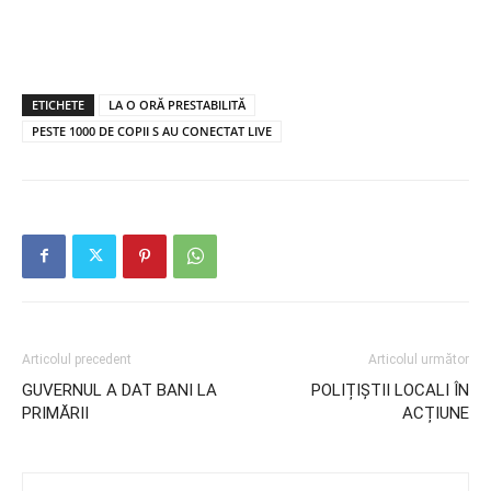
ETICHETE
LA O ORĂ PRESTABILITĂ
PESTE 1000 DE COPII S AU CONECTAT LIVE
Articolul precedent
Articolul următor
GUVERNUL A DAT BANI LA
POLIȚIȘTII LOCALI ÎN
PRIMĂRII
ACȚIUNE