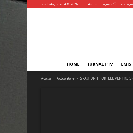
sâmbătă, august 8, 2026
Autentificați-vă / Înregistrați-
HOME
JURNAL PTV
EMIS
Acasă
Actualitate
ȘI-AU UNIT FORȚELE PENTRU 