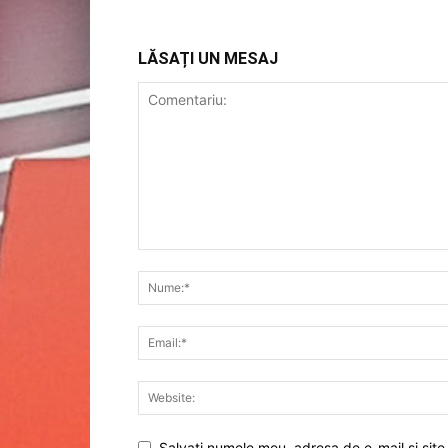
LĂSAȚI UN MESAJ
Salvați numele meu, adresa de e-mail și site