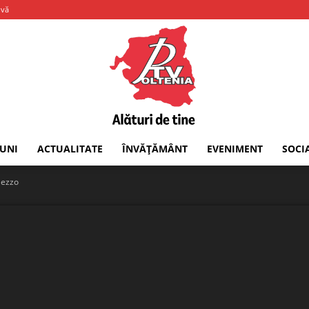
-vă
IUNI
ACTUALITATE
ÎNVĂȚĂMÂNT
EVENIMENT
SOCI
PTV
Mezzo
Oltenia