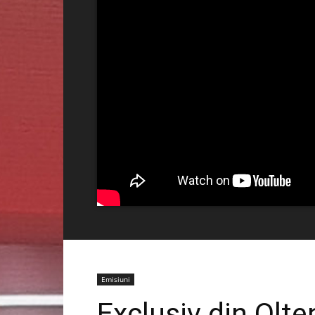
Emisiuni
Exclusiv din Olte