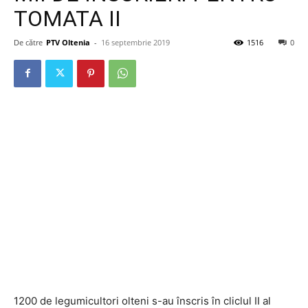
TOMATA II
De către
PTV Oltenia
-
16 septembrie 2019
1516
0
1200 de legumicultori olteni s-au înscris în cliclul II al