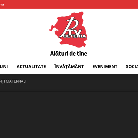
-vă
IUNI
ACTUALITATE
ÎNVĂȚĂMÂNT
EVENIMENT
SOCI
PTV
NȚI MATERNALI
Oltenia