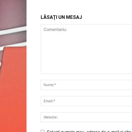
LĂSAȚI UN MESAJ
Salvați numele meu, adresa de e-mail și site