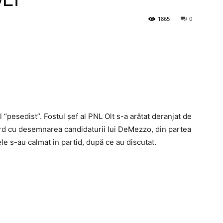
1865
0
“pesedist”. Fostul șef al PNL Olt s-a arătat deranjat de
cord cu desemnarea candidaturii lui DeMezzo, din partea
tele s-au calmat in partid, după ce au discutat.