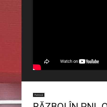
Politică
RĂZBOI ÎN PNL 