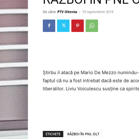
De către
PTV Oltenia
-
10 septembrie 2019
Știrbu il atacă pe Mario De Mezzo numindu-l 
faptul că nu a fost intrebat dacă este de a
liberalilor. Liviu Voiculescu susține ca spiri
ETICHETE
RĂZBOI ÎN PNL OLT