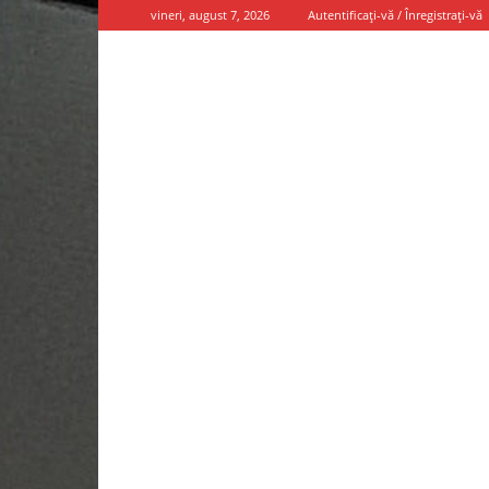
vineri, august 7, 2026
Autentificați-vă / Înregistrați-vă