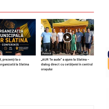
Politică
R, prezenți la o
„AUR Te aude” a ajuns la Slatina –
organizată la Slatina
dialog direct cu cetățenii în centrul
orașului