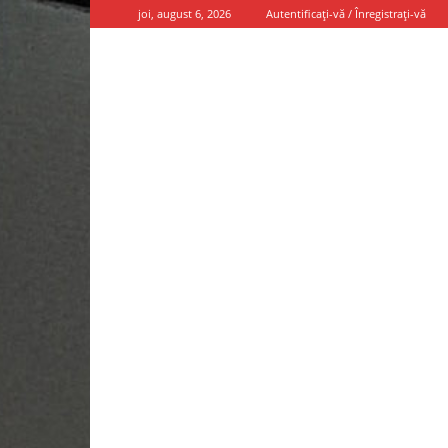
joi, august 6, 2026
Autentificați-vă / Înregistrați-vă