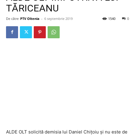
TĂRICEANU
De către
PTV Oltenia
-
6 septembrie 2019
1540
0
ALDE OLT solicită demisia lui Daniel Chițoiu și nu este de