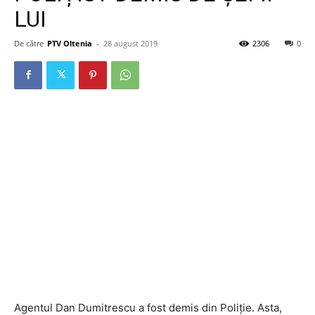
LUI
De către
PTV Oltenia
-
28 august 2019
2306
0
Agentul Dan Dumitrescu a fost demis din Poliție. Asta,