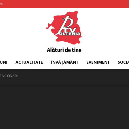
vă
IUNI
ACTUALITATE
ÎNVĂȚĂMÂNT
EVENIMENT
SOCI
PTV
PENSIONARI
Oltenia