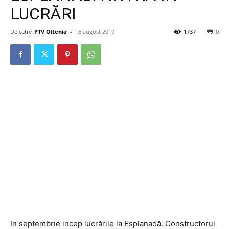
LUCRĂRI
De către
PTV Oltenia
-
16 august 2019
1737
0
In septembrie incep lucrările la Esplanadă. Constructorul