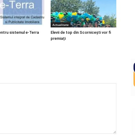
Actualitate
entru sistemul e-Terra
Elevii de top din Scornicești vor fi
premiați