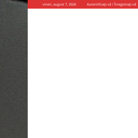
vineri, august 7, 2026
Autentificați-vă / Înregistrați-vă