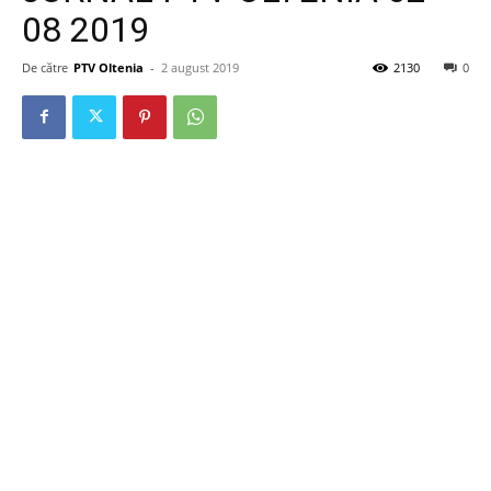
08 2019
De către
PTV Oltenia
-
2 august 2019
2130
0