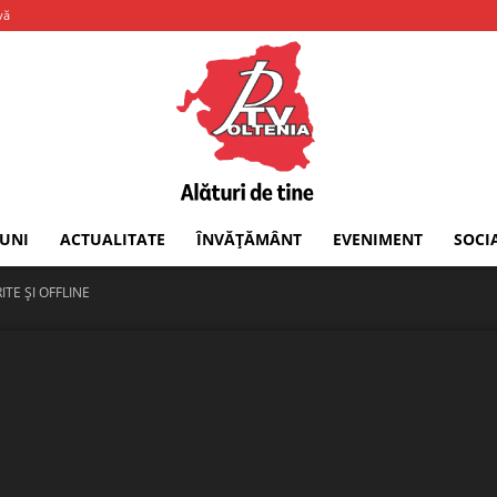
vă
IUNI
ACTUALITATE
ÎNVĂȚĂMÂNT
EVENIMENT
SOCI
PTV
ITE ȘI OFFLINE
Oltenia