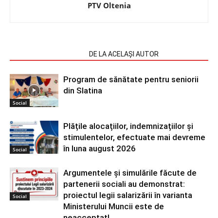
PTV Oltenia
ARTICOLE SIMILARE
DE LA ACELAȘI AUTOR
Program de sănătate pentru seniorii
din Slatina
Social
Plățile alocațiilor, indemnizațiilor și
stimulentelor, efectuate mai devreme
în luna august 2026
Social
Argumentele și simulările făcute de
partenerii sociali au demonstrat:
proiectul legii salarizării în varianta
Social
Ministerului Muncii este de
neacceptat!