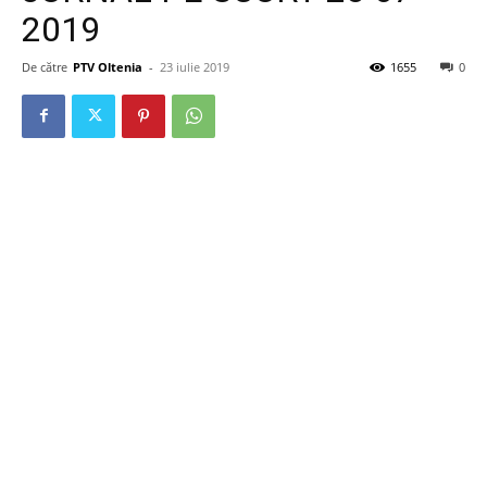
2019
De către
PTV Oltenia
-
23 iulie 2019
1655
0