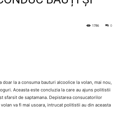
1786
0
za doar la a consuma bauturi alcoolice la volan, mai nou,
guri. Aceasta este concluzia la care au ajuns politistii
cest sfarsit de saptamana. Depistarea consucatorilor
lan va fi mai usoara, intrucat politistii au din aceasta