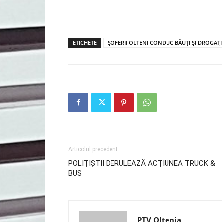
ETICHETE
ȘOFERII OLTENI CONDUC BĂUȚI ȘI DROGAȚI
Articolul precedent
POLIȚIȘTII DERULEAZĂ ACȚIUNEA TRUCK &
BUS
PTV Oltenia