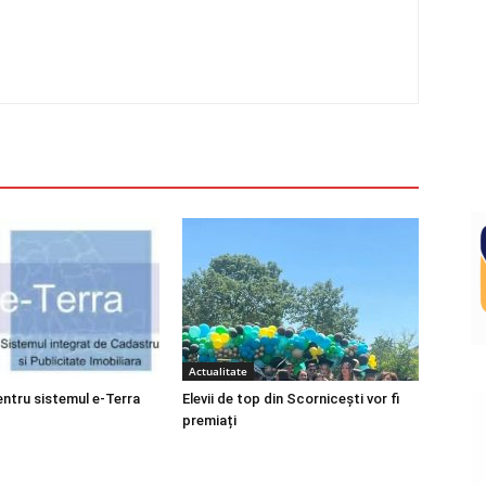
Actualitate
entru sistemul e-Terra
Elevii de top din Scornicești vor fi
premiați