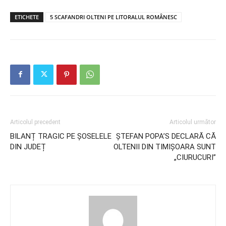
ETICHETE
5 SCAFANDRI OLTENI PE LITORALUL ROMÂNESC
Articolul precedent
Articolul următor
BILANȚ TRAGIC PE ȘOSELELE
ȘTEFAN POPA’S DECLARĂ CĂ
DIN JUDEȚ
OLTENII DIN TIMIȘOARA SUNT
„CIURUCURI”