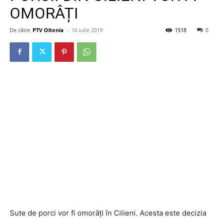
OMORÂȚI
De către
PTV Oltenia
-
16 iulie 2019
1518
0
Sute de porci vor fi omorâți în Cilieni. Acesta este decizia