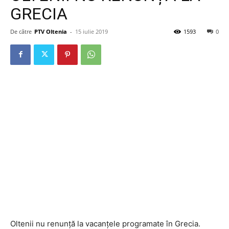
GRECIA
De către
PTV Oltenia
-
15 iulie 2019
1593
0
Oltenii nu renunță la vacanțele programate în Grecia.