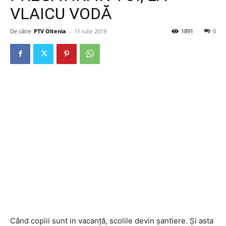
VLAICU VODĂ
De către
PTV Oltenia
-
11 iulie 2019
1891
0
Când copiii sunt in vacanță, scolile devin șantiere. Și asta