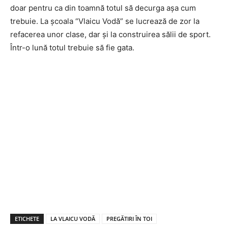
doar pentru ca din toamnă totul să decurga așa cum
trebuie. La școala “Vlaicu Vodă” se lucrează de zor la
refacerea unor clase, dar și la construirea sălii de sport.
Într-o lună totul trebuie să fie gata.
ETICHETE
LA VLAICU VODĂ
PREGĂTIRI ÎN TOI