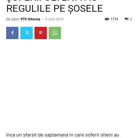
REGULILE PE ȘOSELE
De către
PTV Oltenia
-
9 iulie 2019
1774
0
Inca un sfarsit de saptamana in care soferii olteni au