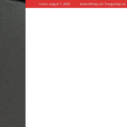
vineri, august 7, 2026
Autentificați-vă / Înregistrați-vă