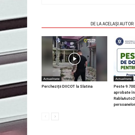
ARTICOLE SIMILARE
DE LA ACELAȘI AUTOR
Actualitate
Actualitate
Percheziții DIICOT la Slatina
Peste 9.700
aprobate în
RablaAuto2
persoanelor