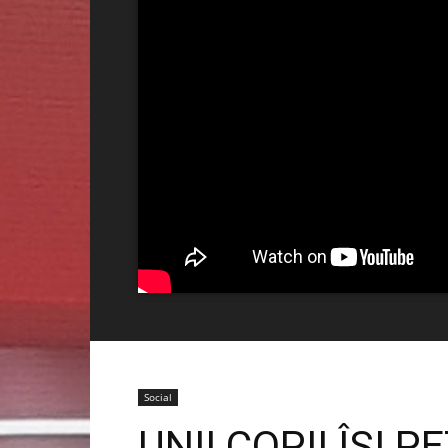
Social
UNII COPII ÎȘI 