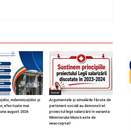
Social
țiilor, indemnizațiilor și
Argumentele și simulările făcute de
or, efectuate mai
partenerii sociali au demonstrat:
luna august 2026
proiectul legii salarizării în varianta
Ministerului Muncii este de
neacceptat!