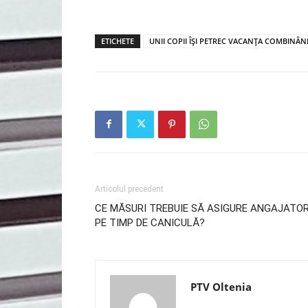
ETICHETE
UNII COPII ÎȘI PETREC VACANȚA COMBINÂ
Articolul precedent
CE MĂSURI TREBUIE SĂ ASIGURE ANGAJATOR
PE TIMP DE CANICULĂ?
PTV Oltenia