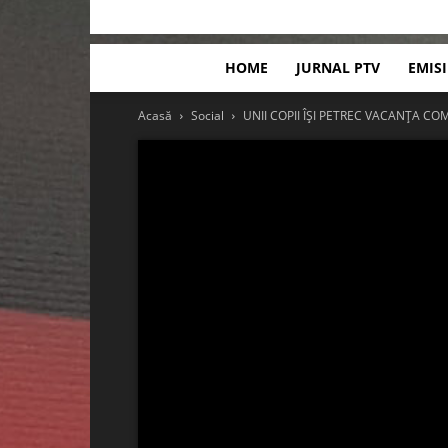
HOME
JURNAL PTV
EMIS
Acasă
Social
UNII COPII ÎȘI PETREC VACANȚA C