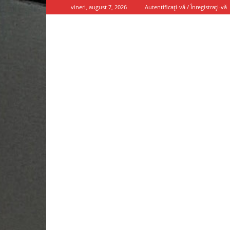
vineri, august 7, 2026
Autentificați-vă / Înregistrați-vă