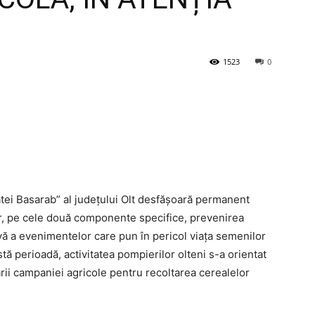
1523
0
atei Basarab” al județului Olt desfășoară permanent
lor, pe cele două componente specifice, prevenirea
ivă a evenimentelor care pun în pericol viața semenilor
tă perioadă, activitatea pompierilor olteni s-a orientat
rii campaniei agricole pentru recoltarea cerealelor