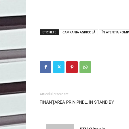
ETICHETE
CAMPANIA AGRICOLĂ
ÎN ATENȚIA POMP
Articolul precedent
FINANȚAREA PRIN PNDL, ÎN STAND BY
PTV Oltenia