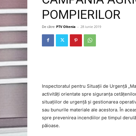
POMPIERILOR
De către
PTV Oltenia
-
28 iunie 2019
Inspectoratul pentru Situații de Urgență „M
activități orientate spre siguranța cetățeni
situațiilor de urgență și gestionarea operat
sau bunurile materiale ale acestora. În aceas
spre prevenirea incendiilor pe timpul derulă
păioase.