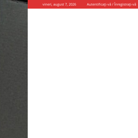
vineri, august 7, 2026
Autentificați-vă / Înregistrați-vă