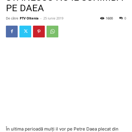
PE DAEA
De către
PTV Oltenia
-
25 iunie 2019
1600
0
În ultima perioadă mulți il vor pe Petre Daea plecat din