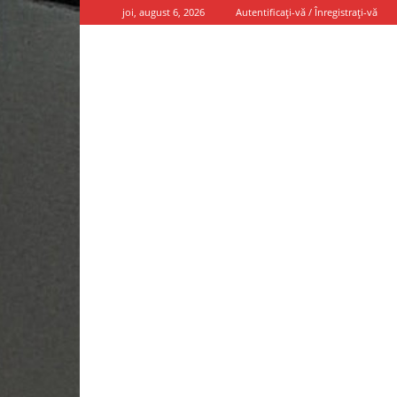
joi, august 6, 2026
Autentificați-vă / Înregistrați-vă