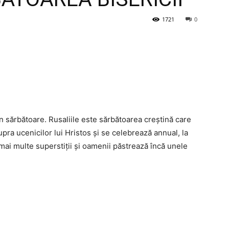
1721
0
in sărbătoare. Rusaliile este sărbătoarea creștină care
ra ucenicilor lui Hristos și se celebrează annual, la
 mai multe superstiţii şi oamenii păstrează încă unele