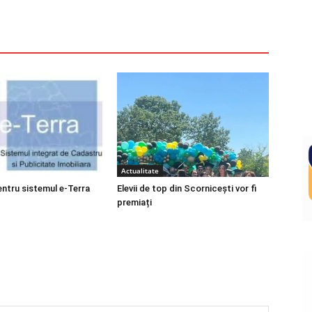
Actualitate
entru sistemul e-Terra
Elevii de top din Scornicești vor fi
premiați