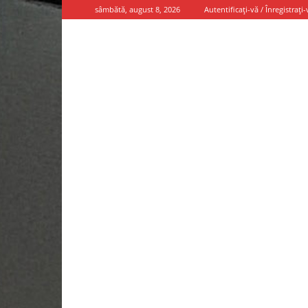
sâmbătă, august 8, 2026
Autentificați-vă / Înregistrați-