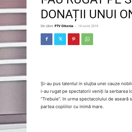
DONAȚII UNUI O
De către
PTV Oltenia
-
14 iunie 2019
Și-au pus talentul in slujba unei cauze nobi
i-au rugat pe spectatorii veniți la serbarea 
“Trebuie”. In urma spectacolului de aseară s-
partea copiiilor cu inimă mare.