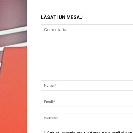
LĂSAȚI UN MESAJ
Salvați numele meu, adresa de e-mail și site