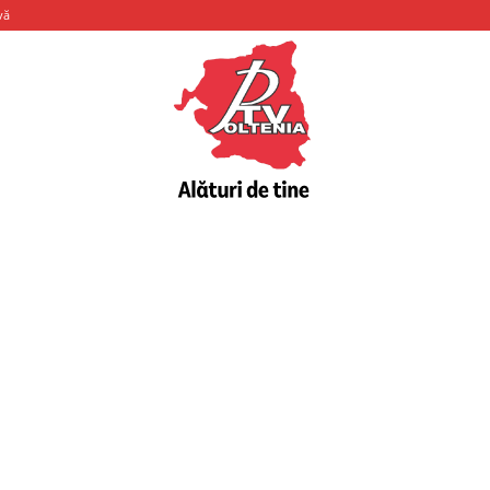
vă
PTV
Oltenia