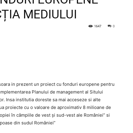
ȚIA MEDIULUI
1647
0
soara in prezent un proiect cu fonduri europene pentru
in implementarea Planului de management al Sitului
. Insa institutia doreste sa mai acceseze si alte
ua proiecte cu o valoare de aproximativ 8 milioane de
piei în câmpiile de vest şi sud-vest ale României” si
sipoase din sudul României”