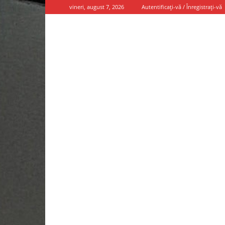
vineri, august 7, 2026
Autentificați-vă / Înregistrați-vă