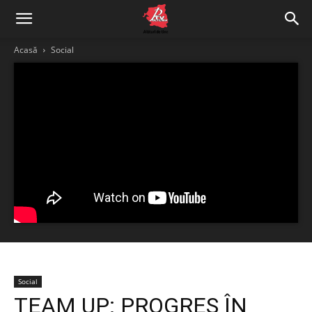
Acasă
Social
Social
TEAM UP: PROGRES ÎN