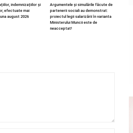
țiilor, indemnizațiilor și
Argumentele și simulările făcute de
or, efectuate mai
partenerii sociali au demonstrat:
luna august 2026
proiectul legii salarizării în varianta
Ministerului Muncii este de
neacceptat!