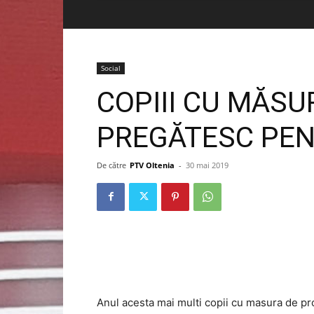
Social
COPIII CU MĂSU
PREGĂTESC PE
De către
PTV Oltenia
-
30 mai 2019
Anul acesta mai multi copii cu masura de pro