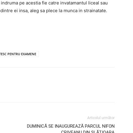
ii indruma pe acestia fie catre invatamantul liceal sau
 dintre ei insa, aleg sa plece la munca in strainatate.
ĂTESC PENTRU EXAMENE
Articolul următor
DUMINICĂ SE INAUGUREAZĂ PARCUL NIFON
CRIVEANU DIN SLĂTIOARA