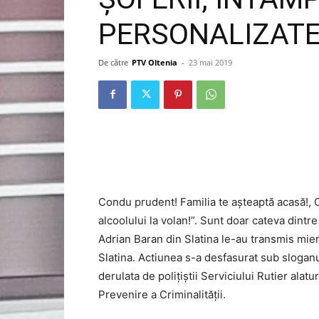
PERSONALIZAT
De către
PTV Oltenia
-
23 mai 2019
Condu prudent! Familia te așteaptă acasă!, 
alcoolului la volan!”. Sunt doar cateva dintr
Adrian Baran din Slatina le-au transmis mierc
Slatina. Actiunea s-a desfasurat sub sloganu
derulata de polițiștii Serviciului Rutier alat
Prevenire a Criminalității.