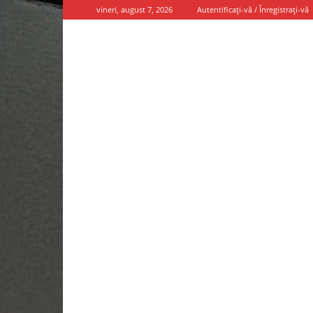
vineri, august 7, 2026
Autentificați-vă / Înregistrați-vă