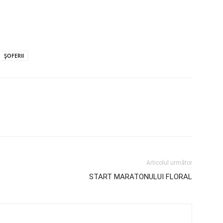
ȘOFERII
Articolul următor
START MARATONULUI FLORAL