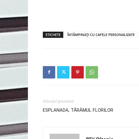
ETICHETE
ÎNTÂMPINAȚI CU CAFELE PERSONALIZATE
Articolul precedent
ESPLANADA, TĂRÂMUL FLORILOR
PTV Oltenia