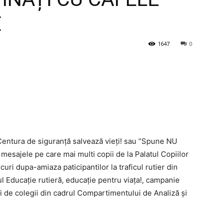
E
1647
0
Centura de siguranță salvează vieți! sau “Spune NU
e mesajele pe care mai multi copii de la Palatul Copiilor
uri dupa-amiaza paticipantilor la traficul rutier din
l Educație rutieră, educație pentru viața!, campanie
uri de colegii din cadrul Compartimentului de Analiză și