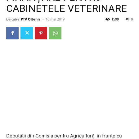
CABINETELE VETERINARE
De către
PTV Oltenia
-
16 mai 2019
1599
0
Deputații din Comisia pentru Agricultură, in frunte cu