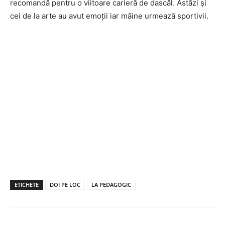
recomandă pentru o viitoare carieră de dascăl. Astăzi și
cei de la arte au avut emoții iar mâine urmează sportivii.
ETICHETE
DOI PE LOC
LA PEDAGOGIC