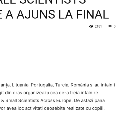
 A AJUNS LA FINAL
2181
0
ranța, Lituania, Portugalia, Turcia, România s-au intalnit
it din oras organizeaza cea de-a treia intalnire
s & Small Scientists Across Europe. De astazi pana
r avea loc activitati deosebite realizate cu copiii.