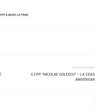
OPE A AJUNS LA FINAL
Articolul următor
E
C.F.P.P. “NICOLAE GOLESCU” – LA CEAS
ANIVERSAR