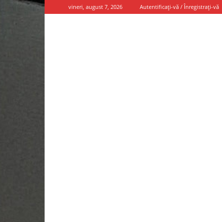
vineri, august 7, 2026
Autentificați-vă / Înregistrați-vă