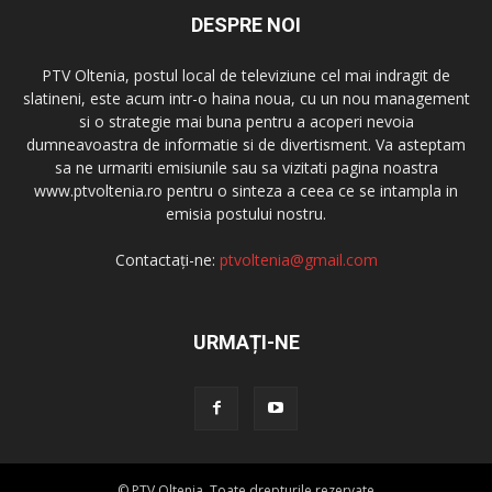
DESPRE NOI
PTV Oltenia, postul local de televiziune cel mai indragit de
slatineni, este acum intr-o haina noua, cu un nou management
si o strategie mai buna pentru a acoperi nevoia
dumneavoastra de informatie si de divertisment. Va asteptam
sa ne urmariti emisiunile sau sa vizitati pagina noastra
www.ptvoltenia.ro pentru o sinteza a ceea ce se intampla in
emisia postului nostru.
Contactați-ne:
ptvoltenia@gmail.com
URMAȚI-NE
© PTV Oltenia. Toate drepturile rezervate