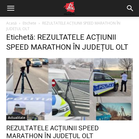
Acasă
Etichete
REZULTATELE ACȚIUNII SPEED MARATHON ÎN
JUDEȚUL OLT
Etichetă: REZULTATELE ACȚIUNII
SPEED MARATHON ÎN JUDEȚUL OLT
Actualitate
REZULTATELE ACȚIUNII SPEED
MARATHON ÎN JUDEȚUL OLT