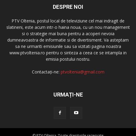
DESPRE NOI
PTV Oltenia, postul local de televiziune cel mai indragit de
slatineni, este acum intr-o haina noua, cu un nou management
si o strategie mai buna pentru a acoperi nevoia
dumneavoastra de informatie si de divertisment. Va asteptam
sa ne urmariti emisiunile sau sa vizitati pagina noastra
www.ptvoltenia.ro pentru o sinteza a ceea ce se intampla in
emisia postului nostru.
Contactați-ne:
ptvoltenia@gmail.com
URMAȚI-NE
© PTV Oltenia. Toate drepturile rezervate