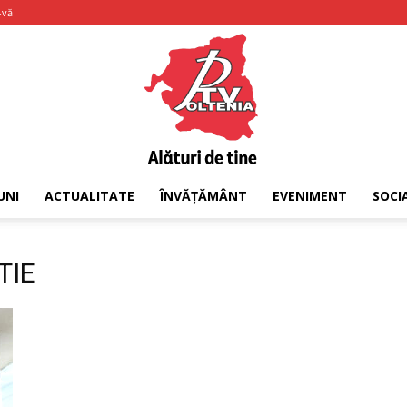
-vă
UNI
ACTUALITATE
ÎNVĂȚĂMÂNT
EVENIMENT
SOCI
PTV
TIE
Oltenia