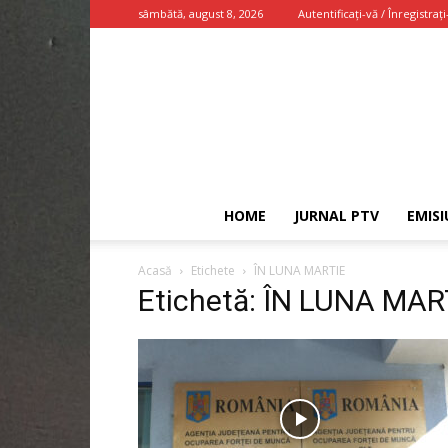
sâmbătă, august 8, 2026
Autentificați-vă / Înregistrați
HOME
JURNAL PTV
EMISI
Acasă
Etichete
ÎN LUNA MARTIE
Etichetă: ÎN LUNA MAR