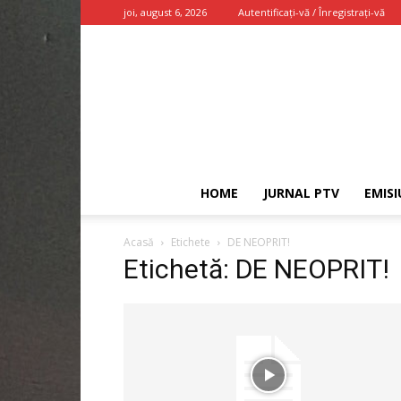
joi, august 6, 2026
Autentificați-vă / Înregistrați-vă
HOME
JURNAL PTV
EMISI
Acasă
Etichete
DE NEOPRIT!
Etichetă: DE NEOPRIT!