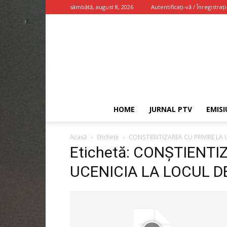
sâmbătă, august 8, 2026
Autentificați-vă / Înregistrați
HOME
JURNAL PTV
EMISI
Acasă
Etichete
CONȘTIENTIZAREA CU PRIVIRE LA
Etichetă: CONȘTIENTI
UCENICIA LA LOCUL 