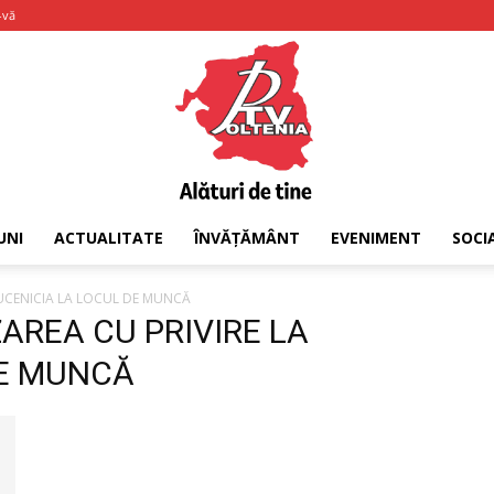
-vă
UNI
ACTUALITATE
ÎNVĂȚĂMÂNT
EVENIMENT
SOCI
PTV
 UCENICIA LA LOCUL DE MUNCĂ
ZAREA CU PRIVIRE LA
DE MUNCĂ
Oltenia