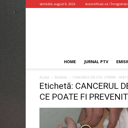
sâmbătă, august 8, 2026
Autentificați-vă / Înregistrați
HOME
JURNAL PTV
EMISI
Acasă
Etichete
CANCERUL DE COL UTERIN – AFECŢ
Etichetă: CANCERUL 
CE POATE FI PREVENI