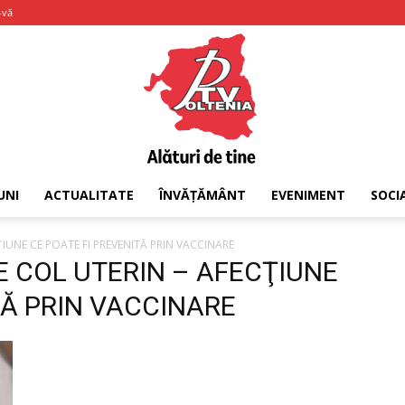
-vă
UNI
ACTUALITATE
ÎNVĂȚĂMÂNT
EVENIMENT
SOCI
PTV
IUNE CE POATE FI PREVENITĂ PRIN VACCINARE
DE COL UTERIN – AFECŢIUNE
TĂ PRIN VACCINARE
Oltenia