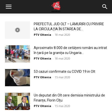
PREFECTUL JUD OLT – LĂMURIRI CU PRIVIRE
LA CIRCULAŢIA ÎN STAREA DE...
PTV Oltenia
-
18 mai 2020
Aproximativ 8.000 de cetățeni români au intrat
în țară pe la granița cu Ungaria...
PTV Oltenia
-
18 mai 2020
53 cazuri confirmate cu COVID 19 in Olt
PTV Oltenia
-
15 mai 2020
Un deputat din Olt cere demisia ministrului de
Finanțe, Florin Cîțu
PTV Oltenia
-
15 mai 2020