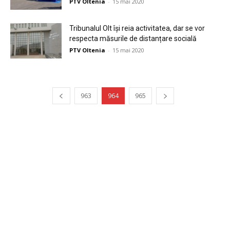
PTV Oltenia
-
15 mai 2020
Tribunalul Olt își reia activitatea, dar se vor
respecta măsurile de distanțare socială
PTV Oltenia
-
15 mai 2020
963
964
965
Publicitate