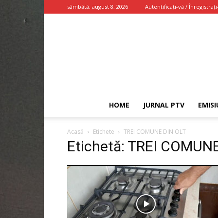
sâmbătă, august 8, 2026
Autentificați-vă / Înregistrați
HOME
JURNAL PTV
EMISI
Acasă
Etichete
TREI COMUNE DIN OLT
Etichetă: TREI COMUN