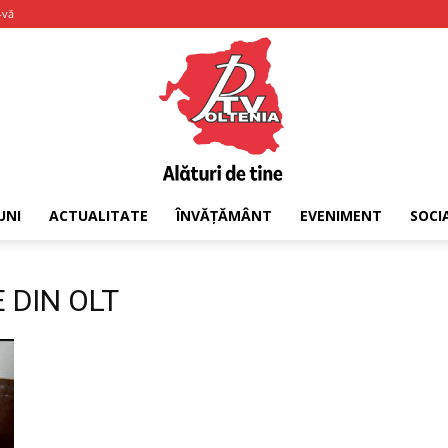
-vă
UNI
ACTUALITATE
ÎNVĂȚĂMÂNT
EVENIMENT
SOCI
PTV
E DIN OLT
Oltenia