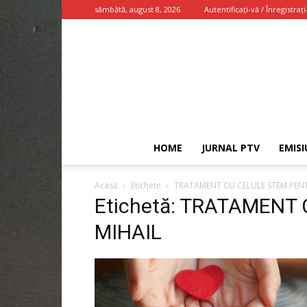
sâmbătă, august 8, 2026
Autentificați-vă / Înregistrați
HOME
JURNAL PTV
EMISI
Acasă
Etichete
TRATAMENT CU CELULE STEM PEN
Etichetă: TRATAMENT
MIHAIL