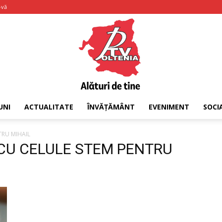
-vă
UNI
ACTUALITATE
ÎNVĂȚĂMÂNT
EVENIMENT
SOCI
PTV
TRU MIHAIL
 CU CELULE STEM PENTRU
Oltenia