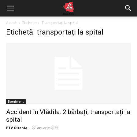
Acasă
Etichete
Transportați la spital
Etichetă: transportați la spital
Eveniment
Accident în Vlădila. 2 bărbați, transportați la
spital
PTV Oltenia
-
27 ianuarie 2025