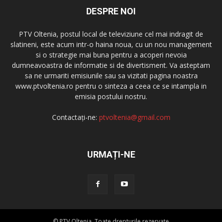
DESPRE NOI
PTV Oltenia, postul local de televiziune cel mai indragit de
slatineni, este acum intr-o haina noua, cu un nou management
si o strategie mai buna pentru a acoperi nevoia
dumneavoastra de informatie si de divertisment. Va asteptam
sa ne urmariti emisiunile sau sa vizitati pagina noastra
www.ptvoltenia.ro pentru o sinteza a ceea ce se intampla in
emisia postului nostru.
Contactați-ne:
ptvoltenia@gmail.com
URMAȚI-NE
© PTV Oltenia. Toate drepturile rezervate