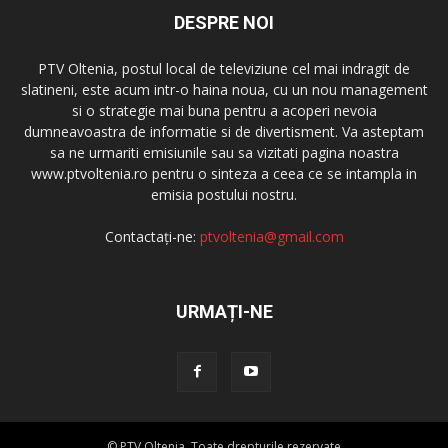
DESPRE NOI
PTV Oltenia, postul local de televiziune cel mai indragit de
slatineni, este acum intr-o haina noua, cu un nou management
si o strategie mai buna pentru a acoperi nevoia
dumneavoastra de informatie si de divertisment. Va asteptam
sa ne urmariti emisiunile sau sa vizitati pagina noastra
www.ptvoltenia.ro pentru o sinteza a ceea ce se intampla in
emisia postului nostru.
Contactați-ne:
ptvoltenia@gmail.com
URMAȚI-NE
© PTV Oltenia. Toate drepturile rezervate