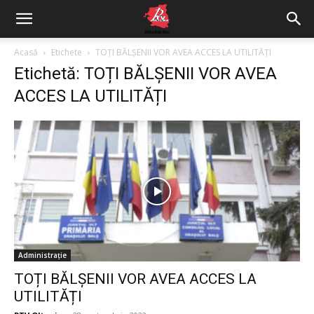
Acasă
Etichete
TOȚI BĂLȘENII VOR AVEA ACCES LA UTILITĂȚI
Etichetă: TOȚI BĂLȘENII VOR AVEA
ACCES LA UTILITĂȚI
Administrație
TOȚI BĂLȘENII VOR AVEA ACCES LA
UTILITĂȚI